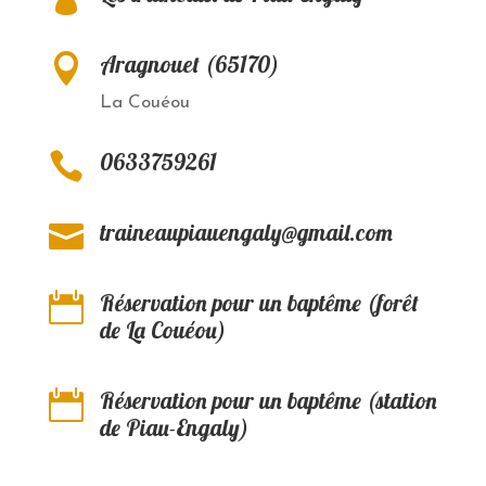
Aragnouet (65170)

La Couéou
0633759261

traineaupiauengaly@gmail.com

Réservation pour un baptême (forêt

de La Couéou)
Réservation pour un baptême (station

de Piau-Engaly)